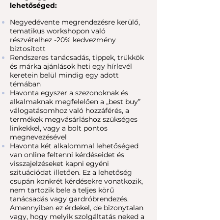
lehetőséged:
Negyedévente megrendezésre kerülő,
tematikus workshopon való
részvételhez -20% kedvezmény
biztosított
Rendszeres tanácsadás, tippek, trükkök
és márka ajánlások heti egy hírlevél
keretein belül mindig egy adott
témában
Havonta egyszer a szezonoknak és
alkalmaknak megfelelően a „best buy”
válogatásomhoz való hozzáférés, a
termékek megvásárláshoz szükséges
linkekkel, vagy a bolt pontos
megnevezésével
Havonta két alkalommal lehetőséged
van online feltenni kérdéseidet és
visszajelzéseket kapni egyéni
szituációdat illetően. Ez a lehetőség
csupán konkrét kérdésekre vonatkozik,
nem tartozik bele a teljes körű
tanácsadás vagy gardróbrendezés.
Amennyiben ez érdekel, de bizonytalan
vagy, hogy melyik szolgáltatás neked a