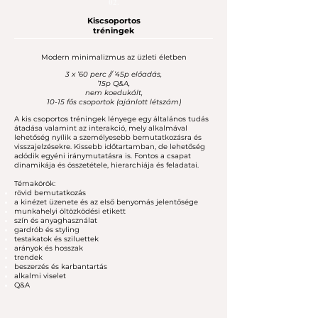
02.
Kiscsoportos
tréningek
Modern minimalizmus az üzleti életben
3 x ’60 perc // ’45p előadás,
’15p Q&A,
nem koedukált,
10-15 fős csoportok (ajánlott létszám)
A kis csoportos tréningek lényege egy általános tudás
átadása valamint az interakció, mely alkalmával
lehetőség nyílik a személyesebb bemutatkozásra és
visszajelzésekre. Kissebb időtartamban, de lehetőség
adódik egyéni iránymutatásra is. Fontos a csapat
dinamikája és összetétele, hierarchiája és feladatai.
Témakörök:
rövid bemutatkozás
a kinézet üzenete és az első benyomás jelentősége
munkahelyi öltözködési etikett
szín és anyaghasználat
gardrób és styling
testakatok és sziluettek
arányok és hosszak
trendek
beszerzés és karbantartás
alkalmi viselet
Q&A