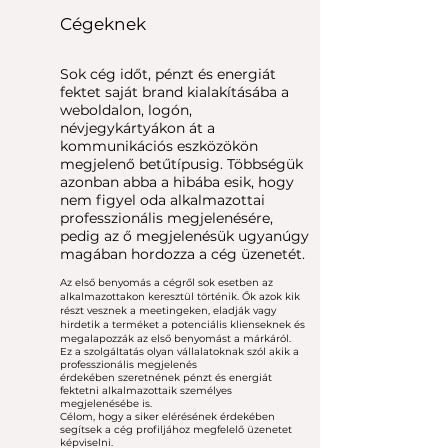
Cégeknek
Sok cég időt, pénzt és energiát
fektet saját brand kialakításába a
weboldalon, logón,
névjegykártyákon át a
kommunikációs eszközökön
megjelenő betűtípusig. Többségük
azonban abba a hibába esik, hogy
nem figyel oda alkalmazottai
professzionális megjelenésére,
pedig az ő megjelenésük ugyanúgy
magában hordozza a cég üzenetét.
Az első benyomás a cégről sok esetben az
alkalmazottakon keresztül történik. Ők azok kik
részt vesznek a meetingeken, eladják vagy
hirdetik a terméket a potenciális klienseknek és
megalapozzák az első benyomást a márkáról.
Ez a szolgáltatás olyan vállalatoknak szól akik a
professzionális megjelenés
érdekében szeretnének pénzt és energiát
fektetni alkalmazottaik személyes
megjelenésébe is.
Célom, hogy a siker elérésének érdekében
segítsek a cég profiljához megfelelő üzenetet
képviselni.