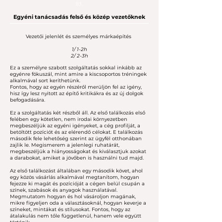
03.
Egyéni tanácsadás felső és közép vezetőknek
Vezetői jelenlét és személyes márkaépítés
1/ 1-2h
2/ 2-3h
Ez a személyre szabott szolgáltatás sokkal inkább az
egyénre fókuszál, mint amire a kiscsoportos tréningek
alkalmával sort keríthetünk.
Fontos, hogy az egyén részéről merüljön fel az igény,
hisz így lesz nyitott az építő kritikákra és az új dolgok
befogadására.
Ez a szolgáltatás két részből áll. Az első találkozás első
felében egy kötetlen, nem irodai környezetben
megbeszéljük az egyéni igényeket, a cég profilját, a
betöltött pozíciót és az elérendő célokat. E találkozás
második fele lehetőség szerint az ügyfél otthonában
zajlik le. Megismerem a jelenlegi ruhatárát,
megbeszéljük a hiányosságokat és kiválasztjuk azokat
a darabokat, amiket a jövőben is használni tud majd.
Az első találkozást általában egy második követ, ahol
egy közös vásárlás alkalmával megtanítom, hogyan
fejezze ki magát és pozícióját a cégen belül csupán a
színek, szabások és anyagok használatával.
Megmutatom hogyan és hol vásároljon magának,
mikre figyeljen oda a választásoknál, hogyan keverje a
színeket, mintákat és stílusokat. Fontos, hogy az
átalakulás nem tőle függetlenül, hanem vele együtt