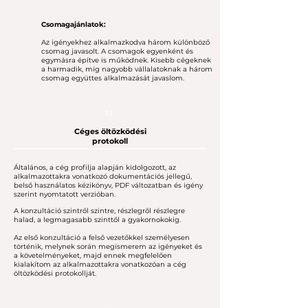
Csomagajánlatok:
Az igényekhez alkalmazkodva három különböző
csomag javasolt.
A csomagok egyenként és
egymásra építve is működnek. Kisebb cégeknek
a harmadik, míg nagyobb vállalatoknak a három
csomag együttes alkalmazását javaslom.
01.
Céges öltözködési
protokoll
Általános, a cég profilja alapján kidolgozott, az
alkalmazottakra vonatkozó dokumentációs jellegű,
belső használatos kézikönyv, PDF változatban és igény
szerint nyomtatott verzióban.
A konzultáció szintről szintre, részlegről részlegre
halad, a legmagasabb szinttől a gyakornokokig.
Az első konzultáció a felső vezetőkkel személyesen
történik, melynek során megismerem az igényeket és
a követelményeket, majd ennek megfelelően
kialakítom az alkalmazottakra vonatkozóan a cég
öltözködési protokollját.