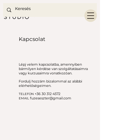
Kapcsolat
Lépj velem kapcsolatba, amennyiben
bármilyen kérdése van szolgáltatásaimra
vagy kurzusaimra vonatkozóan.
Fordulj hozzám bizalommal az alábbi
elérhetőségeimen.
+36 30 312 4572
TELEFON
fuzeseszter@gmail.com
EMAIL