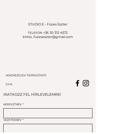
STUDIO E - Füzes Eszter
+36 30 312 4572
TELEFON
fuzeseszter@gmail.com
EMAIL
ADATKEZELÉSI TÁJÉKOZTATÓ
GYIK
IRATKOZZ FEL HÍRLEVELEMRE!
KERESZTNÉV
*
VEZETÉKNÉV
*